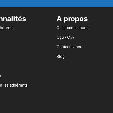
nnalités
A propos
dhérents
Qui sommes nous
Cgu / Cgv
Contactez nous
Blog
n
ur les adhérents