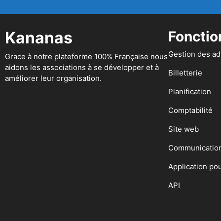
Kananas
Fonctio
Gestion des a
Grace à notre plateforme 100% Française nous
aidons les associations à se développer et à
Billetterie
améliorer leur organisation.
Planification
Comptabilité
Site web
Communicatio
Application po
API