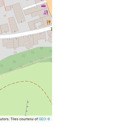
utors.
Tiles courtesy of
GEO-6