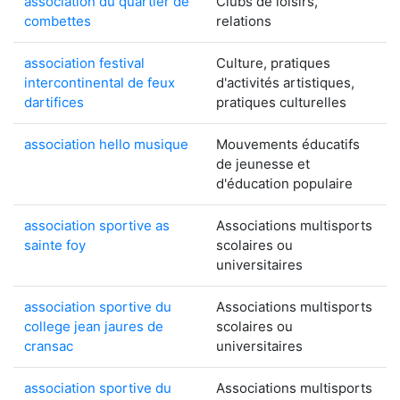
association du quartier de
Clubs de loisirs,
combettes
relations
association festival
Culture, pratiques
intercontinental de feux
d'activités artistiques,
dartifices
pratiques culturelles
association hello musique
Mouvements éducatifs
de jeunesse et
d'éducation populaire
association sportive as
Associations multisports
sainte foy
scolaires ou
universitaires
association sportive du
Associations multisports
college jean jaures de
scolaires ou
cransac
universitaires
association sportive du
Associations multisports