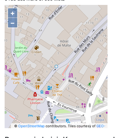
+
−
©
OpenStreetMap
contributors.
Tiles courtesy of
GEO-
6