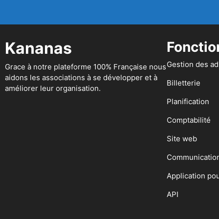
Kananas
Fonctio
Gestion des a
Grace à notre plateforme 100% Française nous
aidons les associations à se développer et à
Billetterie
améliorer leur organisation.
Planification
Comptabilité
Site web
Communicatio
Application po
API