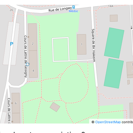
©
OpenStreetMap
contrib