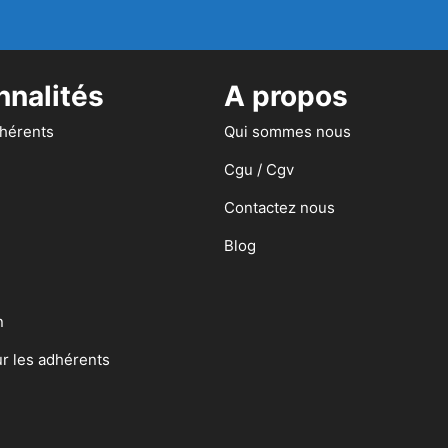
nnalités
A propos
dhérents
Qui sommes nous
Cgu / Cgv
Contactez nous
Blog
n
ur les adhérents