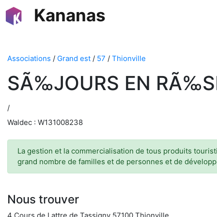
Kananas
Associations
/
Grand est
/
57
/
Thionville
SÃ‰JOURS EN RÃ‰SI
/
Waldec : W131008238
La gestion et la commercialisation de tous produits touris
grand nombre de familles et de personnes et de développe
Nous trouver
4 Cours de Lattre de Tassigny 57100 Thionville