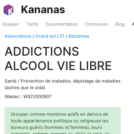
Kananas
Essayer
Tarifs
Documentation
Connexion
Blog
Associations
/
Grand est
/
51
/
Bezannes
ADDICTIONS
ALCOOL VIE LIBRE
Santé / Prévention de maladies, dépistage de maladies
(autres que le sida)
Waldec : W922000907
Grouper comme membres actifs en dehors de
toute appartenance politique ou religieuse les
buveurs guéris (hommes et femmes), leurs
conjoints, enfants, parents ou alliés et amis, et