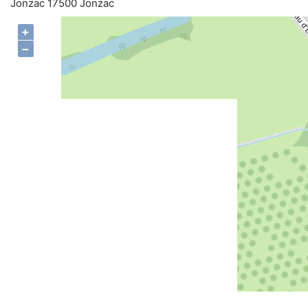
Jonzac 17500 Jonzac
+
−