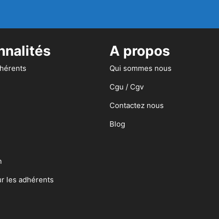
nnalités
A propos
dhérents
Qui sommes nous
Cgu / Cgv
Contactez nous
Blog
n
ur les adhérents