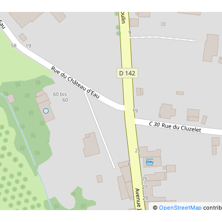
©
OpenStreetMap
contrib