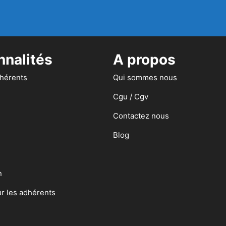
nnalités
A propos
dhérents
Qui sommes nous
Cgu / Cgv
Contactez nous
Blog
n
ur les adhérents