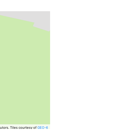
utors.
Tiles courtesy of
GEO-6