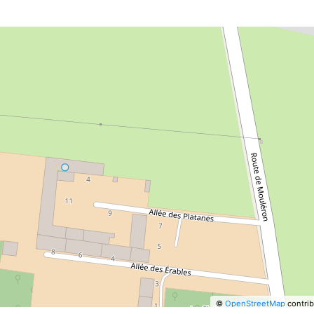
©
OpenStreetMap
contrib