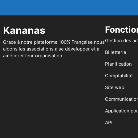
Kananas
Fonctio
Gestion des a
Grace à notre plateforme 100% Française nous
aidons les associations à se développer et à
Billetterie
améliorer leur organisation.
Planification
Comptabilité
Site web
Communicatio
Application po
API