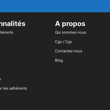
nnalités
A propos
dhérents
Qui sommes nous
Cgu / Cgv
Contactez nous
Blog
n
ur les adhérents