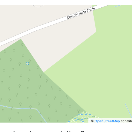
©
OpenStreetMap
contrib