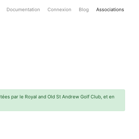
Documentation
Connexion
Blog
Associations
itées par le Royal and Old St Andrew Golf Club, et en