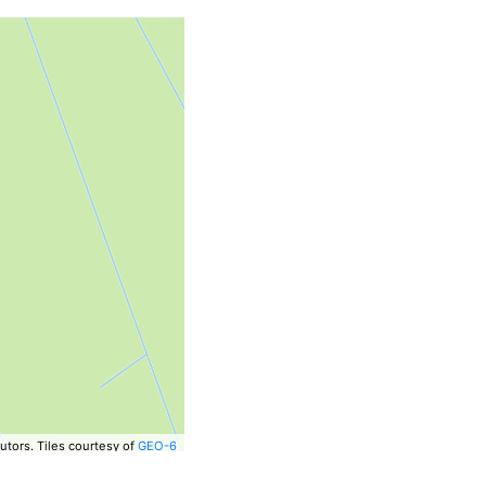
utors.
Tiles courtesy of
GEO-6