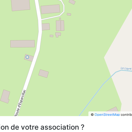
©
OpenStreetMap
contrib
ion de votre association ?