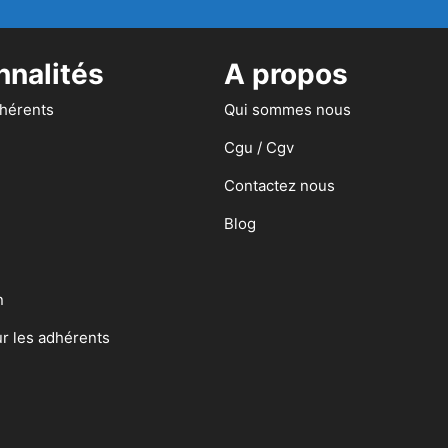
nnalités
A propos
dhérents
Qui sommes nous
Cgu / Cgv
Contactez nous
Blog
n
ur les adhérents