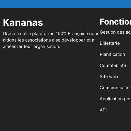
Kananas
Fonctio
Gestion des a
Grace à notre plateforme 100% Française nous
aidons les associations à se développer et à
Billetterie
améliorer leur organisation.
Planification
Comptabilité
Site web
Communicatio
Application po
API