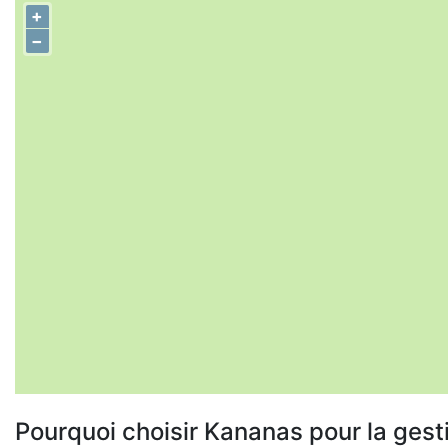
+
−
Pourquoi choisir Kananas pour la gest