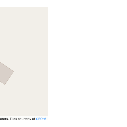
utors.
Tiles courtesy of
GEO-6