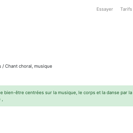
Essayer
Tarifs
es / Chant choral, musique
bien-être centrées sur la musique, le corps et la danse par la 
 ,