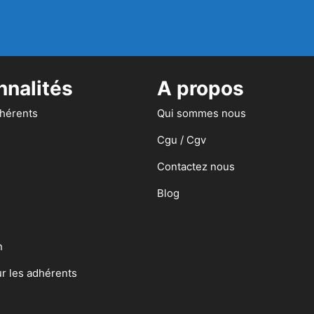
nnalités
A propos
dhérents
Qui sommes nous
Cgu / Cgv
Contactez nous
Blog
n
ur les adhérents