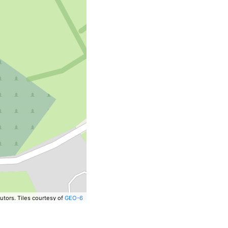
utors.
Tiles courtesy of
GEO-6