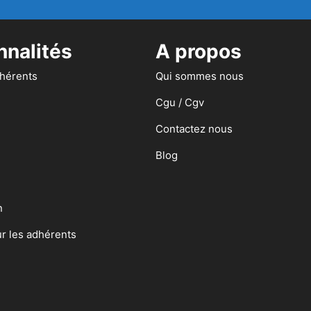
nnalités
A propos
dhérents
Qui sommes nous
Cgu / Cgv
Contactez nous
Blog
n
ur les adhérents