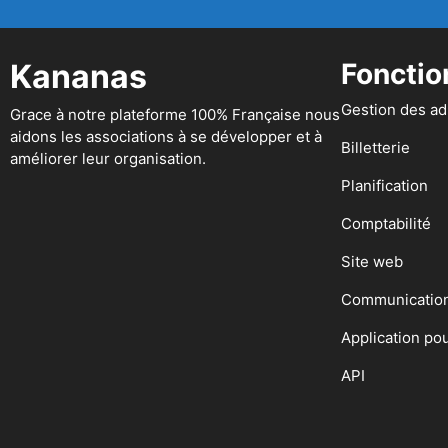
Kananas
Fonctio
Gestion des a
Grace à notre plateforme 100% Française nous
aidons les associations à se développer et à
Billetterie
améliorer leur organisation.
Planification
Comptabilité
Site web
Communicatio
Application po
API