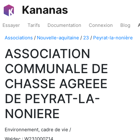
Kananas
Essayer
Tarifs
Documentation
Connexion
Blog
Associations
/
Nouvelle-aquitaine
/
23
/
Peyrat-la-nonière
ASSOCIATION
COMMUNALE DE
CHASSE AGREEE
DE PEYRAT-LA-
NONIERE
Environnement, cadre de vie /
Waldec : W231000714