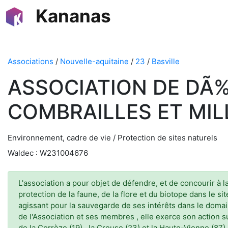
Kananas
Associations
/
Nouvelle-aquitaine
/
23
/
Basville
ASSOCIATION DE DÃ
COMBRAILLES ET MI
Environnement, cadre de vie / Protection de sites naturels
Waldec : W231004676
L'association a pour objet de défendre, et de concourir à 
protection de la faune, de la flore et du biotope dans le s
agissant pour la sauvegarde de ses intérêts dans le domai
de l'Association et ses membres , elle exerce son action s
de la Corrèze (19) , la Creuse (23) et la Haute-Vienne (87) 