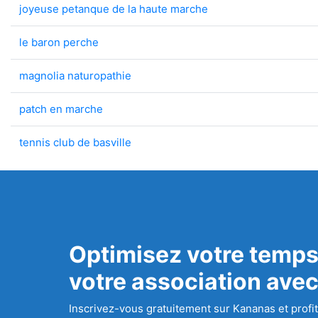
joyeuse petanque de la haute marche
le baron perche
magnolia naturopathie
patch en marche
tennis club de basville
Optimisez votre temps
votre association ave
Inscrivez-vous gratuitement sur Kananas et profit