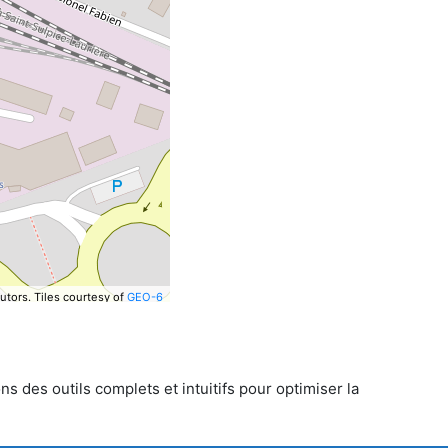
utors.
Tiles courtesy of
GEO-6
s des outils complets et intuitifs pour optimiser la