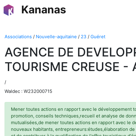
Kananas
Associations
/
Nouvelle-aquitaine
/
23
/
Guéret
AGENCE DE DEVELOP
TOURISME CREUSE - 
/
Waldec : W232000715
Mener toutes actions en rapport avec le développement t
promotion, conseils techniques,recueil et analyse de donn
mutualisées,de mener toutes actions en rapport avec le dé
nouveaux habitants, entrepreneurs:études,élaboration de
et de contribuer à la qualification de l'offre touristique