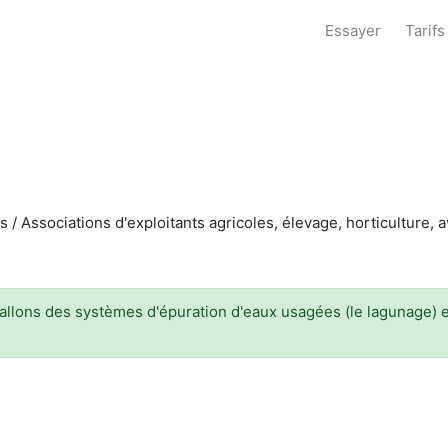
Essayer
Tarifs
Associations d'exploitants agricoles, élevage, horticulture, avic
tallons des systèmes d'épuration d'eaux usagées (le lagunage) 