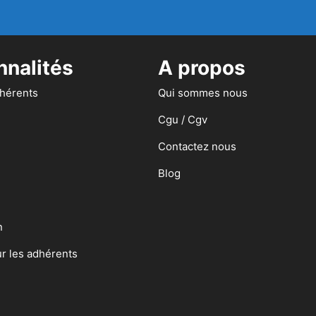
nnalités
A propos
dhérents
Qui sommes nous
Cgu / Cgv
Contactez nous
Blog
n
ur les adhérents