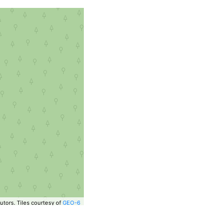
utors.
Tiles courtesy of
GEO-6