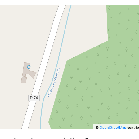
©
OpenStreetMap
contrib