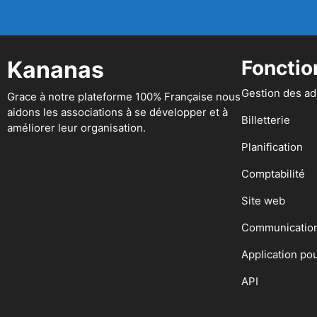
Kananas
Fonctio
Gestion des a
Grace à notre plateforme 100% Française nous
aidons les associations à se développer et à
Billetterie
améliorer leur organisation.
Planification
Comptabilité
Site web
Communicatio
Application po
API