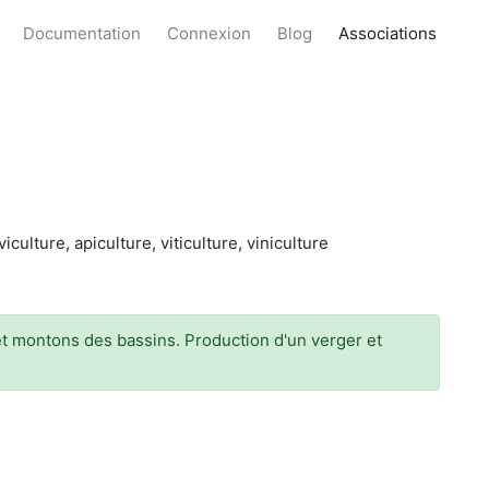
Documentation
Connexion
Blog
Associations
ulture, apiculture, viticulture, viniculture
et montons des bassins. Production d'un verger et