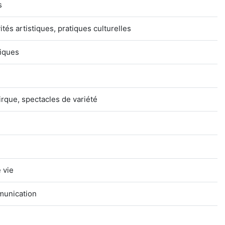
s
ités artistiques, pratiques culturelles
piques
irque, spectacles de variété
 vie
munication