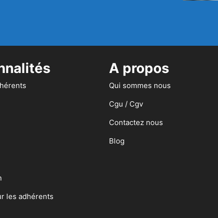
nnalités
A propos
dhérents
Qui sommes nous
Cgu / Cgv
Contactez nous
Blog
n
ur les adhérents