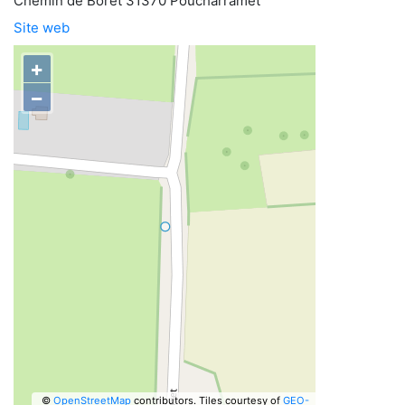
Chemin de Boret 31370 Poucharramet
Site web
+
−
©
OpenStreetMap
contributors.
Tiles courtesy of
GEO-