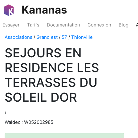
Kananas
Essayer
Tarifs
Documentation
Connexion
Blog
Associations
/
Grand est
/
57
/
Thionville
SEJOURS EN
RESIDENCE LES
TERRASSES DU
SOLEIL DOR
/
Waldec : W052002985