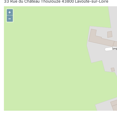
33 Rue du Château Thoulouze 43800 Lavoûte-sur-Loire
+
−