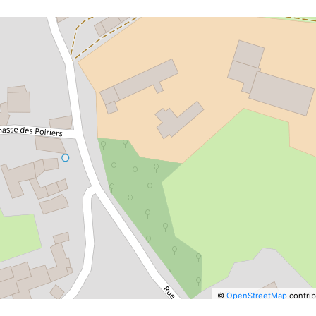
©
OpenStreetMap
contrib