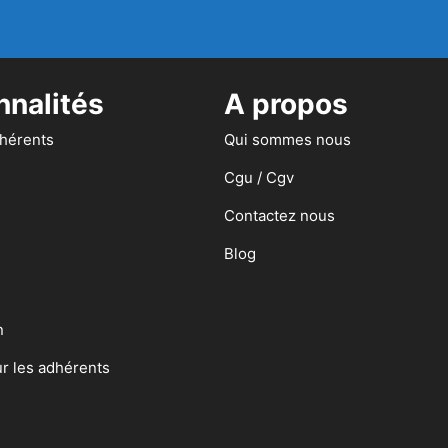
nnalités
A propos
dhérents
Qui sommes nous
Cgu / Cgv
Contactez nous
Blog
n
ur les adhérents