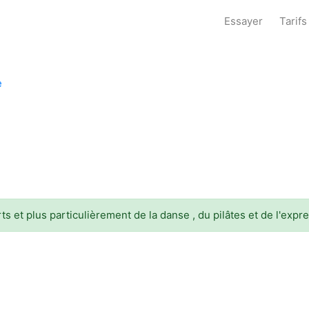
Essayer
Tarifs
e
s et plus particulièrement de la danse , du pilâtes et de l'expr