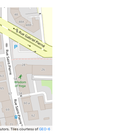
utors.
Tiles courtesy of
GEO-6