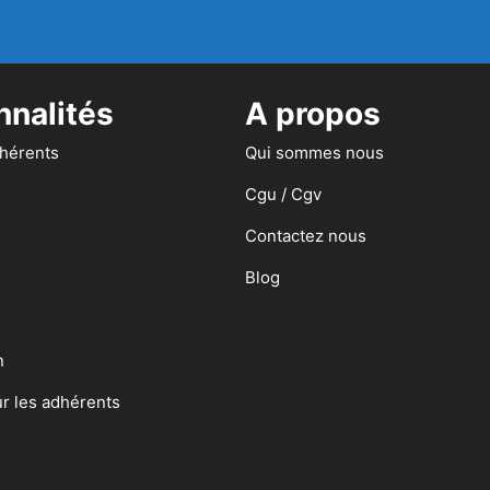
nnalités
A propos
dhérents
Qui sommes nous
Cgu / Cgv
Contactez nous
Blog
n
ur les adhérents