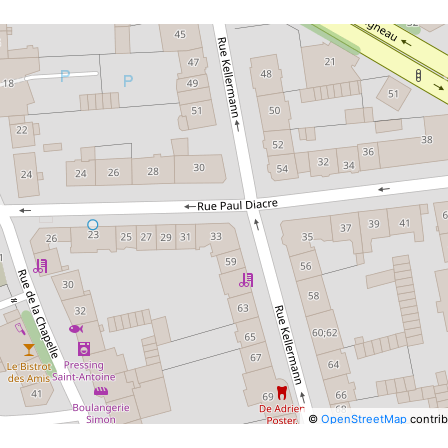
©
OpenStreetMap
contrib