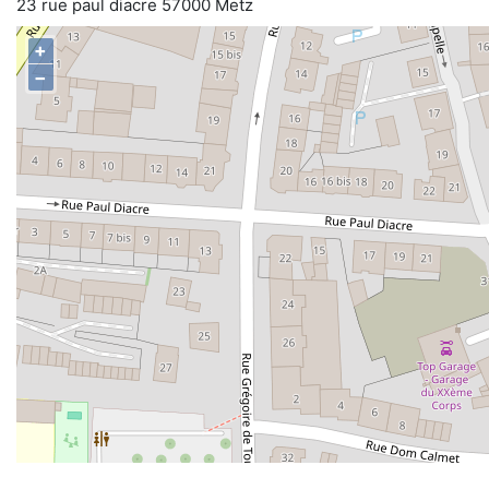
23 rue paul diacre 57000 Metz
+
−