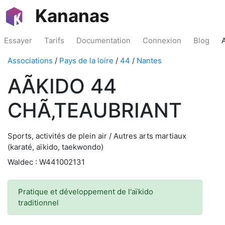
Kananas
Essayer
Tarifs
Documentation
Connexion
Blog
Associations
/
Pays de la loire
/
44
/
Nantes
AÃKIDO 44
CHÃ‚TEAUBRIANT
Sports, activités de plein air / Autres arts martiaux
(karaté, aïkido, taekwondo)
Waldec : W441002131
Pratique et développement de l'aïkido
traditionnel