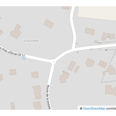
©
OpenStreetMap
contrib