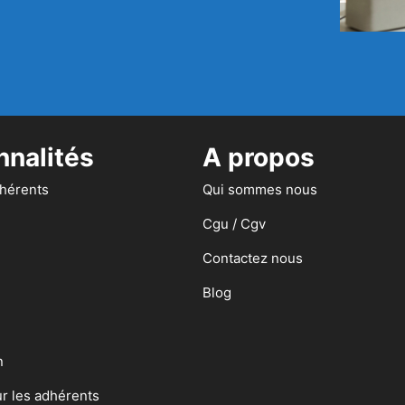
nnalités
A propos
dhérents
Qui sommes nous
Cgu / Cgv
Contactez nous
Blog
n
ur les adhérents