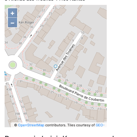
+
−
©
OpenStreetMap
contributors.
Tiles courtesy of
GEO-
6