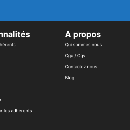
nnalités
A propos
dhérents
Qui sommes nous
Cgu / Cgv
Contactez nous
Blog
n
ur les adhérents