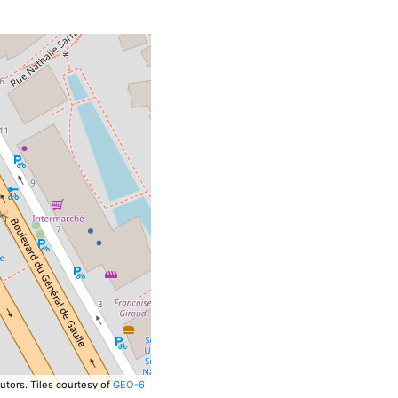
utors.
Tiles courtesy of
GEO-6