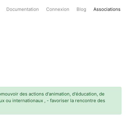
Documentation
Connexion
Blog
Associations
omouvoir des actions d'animation, d'éducation, de
ux ou internationaux , - favoriser la rencontre des