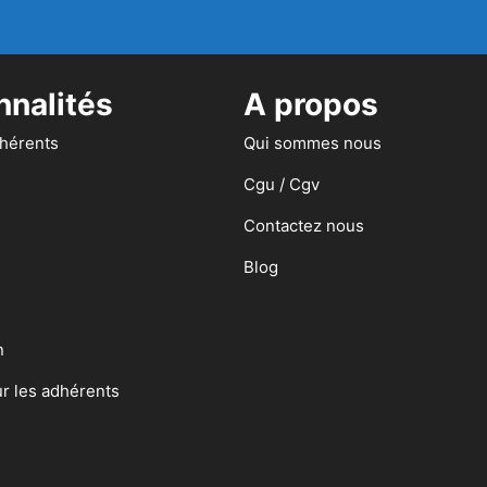
nnalités
A propos
dhérents
Qui sommes nous
Cgu / Cgv
Contactez nous
Blog
n
ur les adhérents