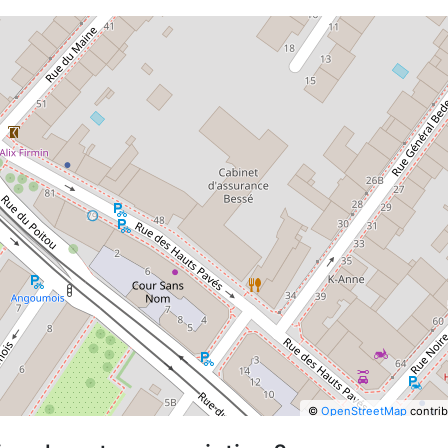
©
OpenStreetMap
contrib