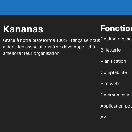
Kananas
Fonctio
Gestion des a
Grace à notre plateforme 100% Française nous
aidons les associations à se développer et à
Billetterie
améliorer leur organisation.
Planification
Comptabilité
Site web
Communicatio
Application po
API