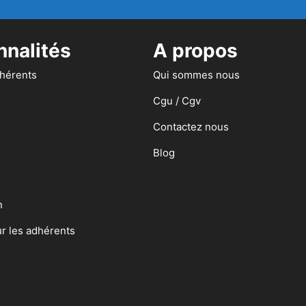
nnalités
A propos
dhérents
Qui sommes nous
Cgu / Cgv
Contactez nous
Blog
n
ur les adhérents