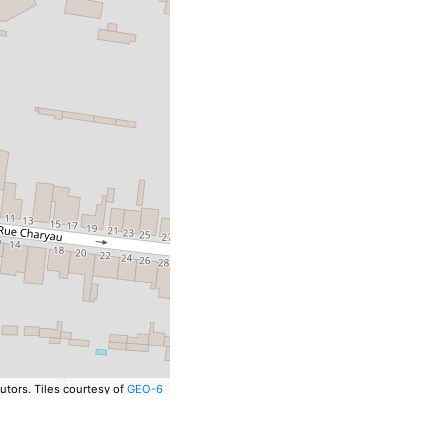
utors.
Tiles courtesy of
GEO-6