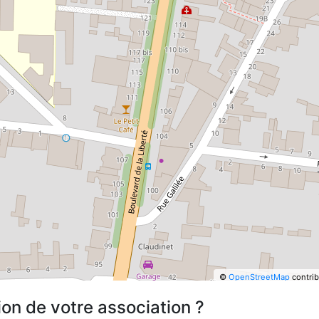
©
OpenStreetMap
contrib
ion de votre association ?