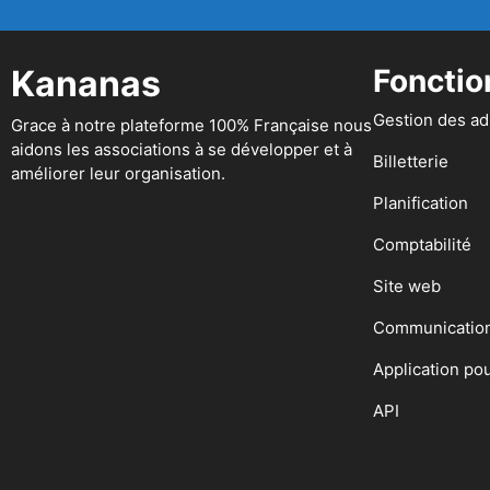
Kananas
Fonctio
Gestion des a
Grace à notre plateforme 100% Française nous
aidons les associations à se développer et à
Billetterie
améliorer leur organisation.
Planification
Comptabilité
Site web
Communicatio
Application po
API