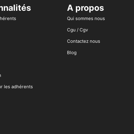
nnalités
A propos
dhérents
Qui sommes nous
Cgu / Cgv
Contactez nous
Blog
n
ur les adhérents