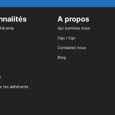
nnalités
A propos
dhérents
Qui sommes nous
Cgu / Cgv
Contactez nous
Blog
n
ur les adhérents