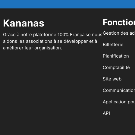
Kananas
Fonctio
Gestion des a
Grace à notre plateforme 100% Française nous
aidons les associations à se développer et à
Billetterie
améliorer leur organisation.
Planification
Comptabilité
Site web
Communicatio
Application po
API