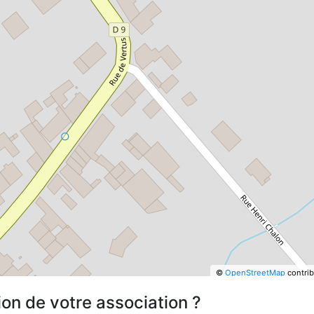
©
OpenStreetMap
contrib
ion de votre association ?