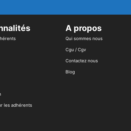
nnalités
A propos
dhérents
Qui sommes nous
Cgu / Cgv
Contactez nous
Blog
n
ur les adhérents