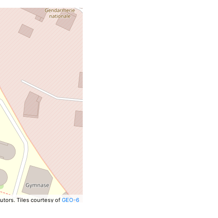
utors.
Tiles courtesy of
GEO-6