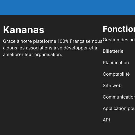
Kananas
Fonctio
Gestion des a
Grace à notre plateforme 100% Française nous
aidons les associations à se développer et à
Billetterie
améliorer leur organisation.
Planification
Comptabilité
Site web
Communicatio
Application po
API