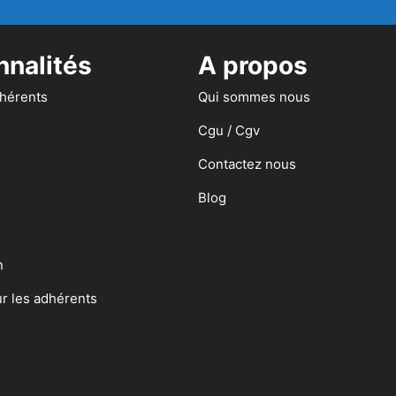
nnalités
A propos
dhérents
Qui sommes nous
Cgu / Cgv
Contactez nous
Blog
n
ur les adhérents