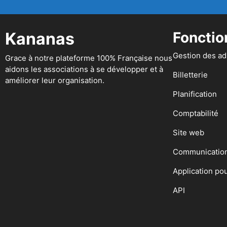
Kananas
Fonctio
Gestion des a
Grace à notre plateforme 100% Française nous
aidons les associations à se développer et à
Billetterie
améliorer leur organisation.
Planification
Comptabilité
Site web
Communicatio
Application po
API