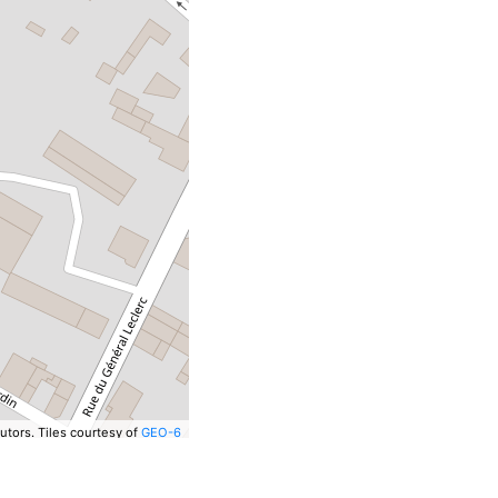
utors.
Tiles courtesy of
GEO-6