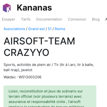
Kananas
Essayer
Tarifs
Documentation
Connexion
Blog
Associations
/
Grand est
/
51
/
Reims
AIRSOFT-TEAM
CRAZYYO
Sports, activités de plein air / Tir (tir à l.arc, tir à balle,
ball-trap), javelot
Waldec : W513003206
Loisir, reconstitution et jeux de scénario sur
terrain officiel (voir plusieurs terrains) avec
assurance et responsabilité civile , l'airsoft
implique la reproduction de tenues militaires