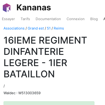
Kananas
Essayer
Tarifs
Documentation
Connexion
Blog
Associations
/
Grand est
/
51
/
Reims
16IEME REGIMENT
DINFANTERIE
LEGERE - 1IER
BATAILLON
/
Waldec : W513003659