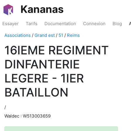
Kananas
Essayer
Tarifs
Documentation
Connexion
Blog
Associations
/
Grand est
/
51
/
Reims
16IEME REGIMENT
DINFANTERIE
LEGERE - 1IER
BATAILLON
/
Waldec : W513003659