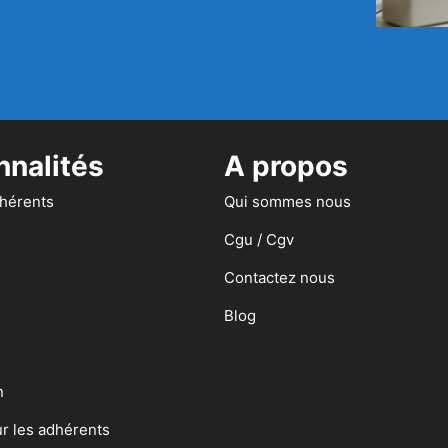
nnalités
A propos
dhérents
Qui sommes nous
Cgu / Cgv
Contactez nous
Blog
n
ur les adhérents