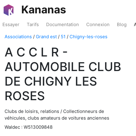
Kananas
Essayer
Tarifs
Documentation
Connexion
Blog
Associations
/
Grand est
/
51
/
Chigny-les-roses
A C C L R -
AUTOMOBILE CLUB
DE CHIGNY LES
ROSES
Clubs de loisirs, relations / Collectionneurs de
véhicules, clubs amateurs de voitures anciennes
Waldec : W513009848