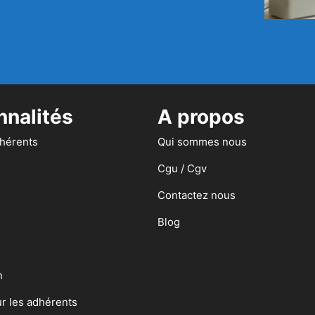
nnalités
A propos
dhérents
Qui sommes nous
Cgu / Cgv
Contactez nous
Blog
n
ur les adhérents