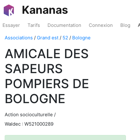
Kananas
Essayer
Tarifs
Documentation
Connexion
Blog
Associations
/
Grand est
/
52
/
Bologne
AMICALE DES
SAPEURS
POMPIERS DE
BOLOGNE
Action socioculturelle /
Waldec : W521000289