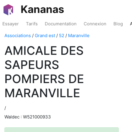
Kananas
Essayer
Tarifs
Documentation
Connexion
Blog
Associations
/
Grand est
/
52
/
Maranville
AMICALE DES
SAPEURS
POMPIERS DE
MARANVILLE
/
Waldec : W521000933