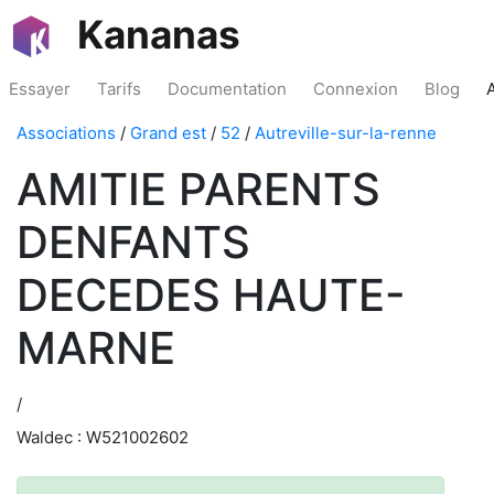
Kananas
Essayer
Tarifs
Documentation
Connexion
Blog
Associations
/
Grand est
/
52
/
Autreville-sur-la-renne
AMITIE PARENTS
DENFANTS
DECEDES HAUTE-
MARNE
/
Waldec : W521002602