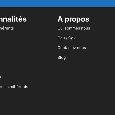
nnalités
A propos
dhérents
Qui sommes nous
Cgu / Cgv
Contactez nous
Blog
n
ur les adhérents