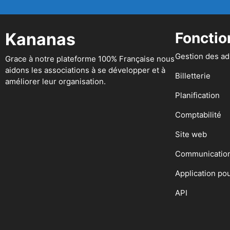
Kananas
Fonctio
Gestion des a
Grace à notre plateforme 100% Française nous
aidons les associations à se développer et à
Billetterie
améliorer leur organisation.
Planification
Comptabilité
Site web
Communicatio
Application po
API