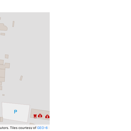
utors.
Tiles courtesy of
GEO-6