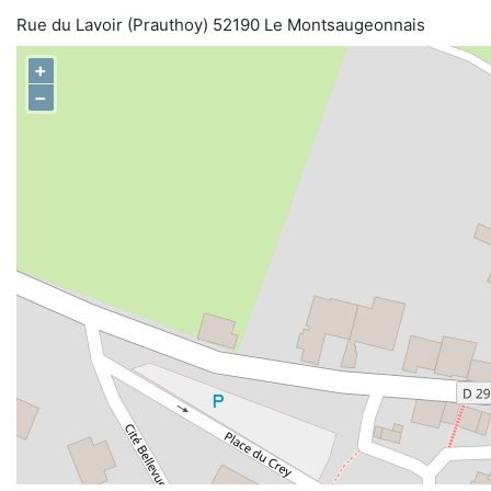
Rue du Lavoir (Prauthoy) 52190 Le Montsaugeonnais
+
−