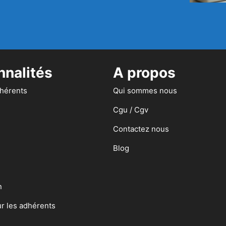
nnalités
A propos
dhérents
Qui sommes nous
Cgu / Cgv
Contactez nous
Blog
n
ur les adhérents