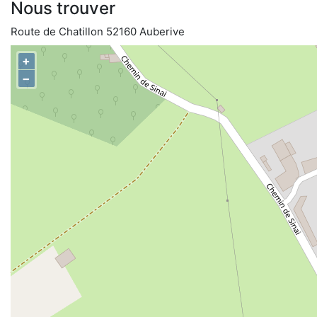
Nous trouver
Route de Chatillon 52160 Auberive
+
−