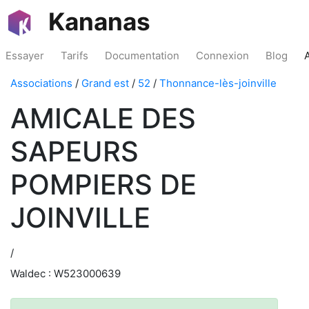
Kananas
Essayer
Tarifs
Documentation
Connexion
Blog
Associations
/
Grand est
/
52
/
Thonnance-lès-joinville
AMICALE DES
SAPEURS
POMPIERS DE
JOINVILLE
/
Waldec : W523000639