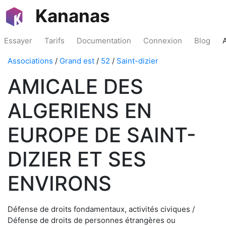
Kananas
Essayer
Tarifs
Documentation
Connexion
Blog
Associations
/
Grand est
/
52
/
Saint-dizier
AMICALE DES
ALGERIENS EN
EUROPE DE SAINT-
DIZIER ET SES
ENVIRONS
Défense de droits fondamentaux, activités civiques /
Défense de droits de personnes étrangères ou