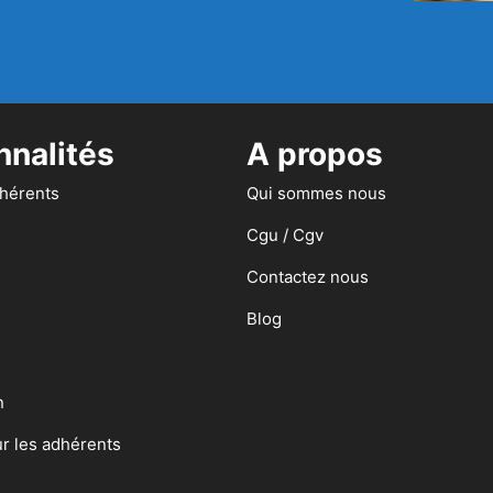
nnalités
A propos
dhérents
Qui sommes nous
Cgu / Cgv
Contactez nous
Blog
n
ur les adhérents