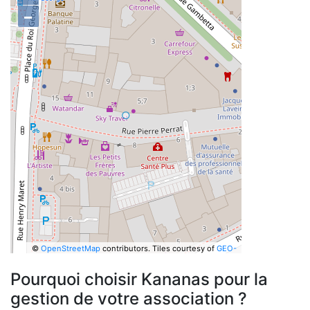
−
©
OpenStreetMap
contributors.
Tiles courtesy of
GEO-
6
Pourquoi choisir Kananas pour la
gestion de votre association ?