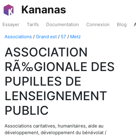
Kananas
Essayer
Tarifs
Documentation
Connexion
Blog
Associations
/
Grand est
/
57
/
Metz
ASSOCIATION
RÃ‰GIONALE DES
PUPILLES DE
LENSEIGNEMENT
PUBLIC
Associations caritatives, humanitaires, aide au
développement, développement du bénévolat /